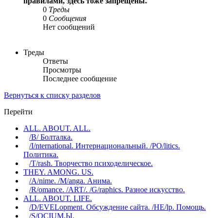
правилами, здесь тоже запрещены.
0
Треды
0
Сообщения
Нет сообщений
Треды
Ответы
Просмотры
Последнее сообщение
Вернуться к списку разделов
Перейти
ALL. ABOUT. ALL.
/B/ Болталка.
/I/nternational. Интернациональный. /PO/litics.
Политика.
/T/rash. Творчество психоделическое.
THEY. AMONG. US.
/A/nime. /M/anga. Анима.
/R/omance. /ART/. /G/raphics. Разное искусство.
ALL. ABOUT. LIFE.
/D/EVELopment. Обсуждение сайта. /HE/lp. Помощь.
/S/OCIUM.Ы.