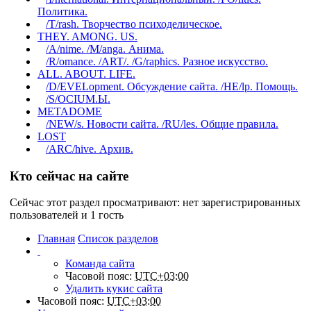
Политика.
/T/rash. Творчество психоделическое.
THEY. AMONG. US.
/A/nime. /M/anga. Анима.
/R/omance. /ART/. /G/raphics. Разное искусство.
ALL. ABOUT. LIFE.
/D/EVELopment. Обсуждение сайта. /HE/lp. Помощь.
/S/OCIUM.Ы.
METADOME
/NEW/s. Новости сайта. /RU/les. Общие правила.
LOST
/ARC/hive. Архив.
Кто сейчас на сайте
Сейчас этот раздел просматривают: нет зарегистрированных
пользователей и 1 гость
Главная
Список разделов
Команда сайта
Часовой пояс:
UTC+03:00
Удалить кукис сайта
Часовой пояс:
UTC+03:00