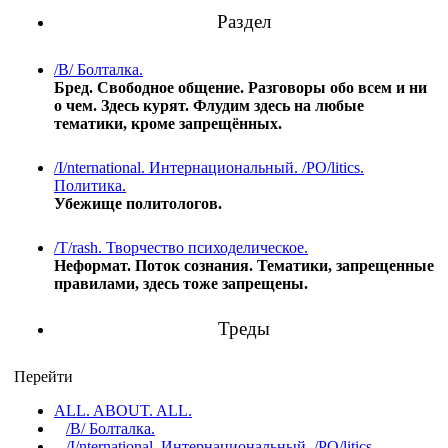
Раздел
/B/ Болталка.
Бред. Свободное общение. Разговоры обо всем и ни
о чем. Здесь курят. Флудим здесь на любые
тематики, кроме запрещённых.
/I/nternational. Интернациональный. /PO/litics.
Политика.
Убежище политологов.
/T/rash. Творчество психоделическое.
Неформат. Поток сознания. Тематики, запрещенные
правилами, здесь тоже запрещены.
Треды
Перейти
ALL. ABOUT. ALL.
/B/ Болталка.
/I/nternational. Интернациональный. /PO/litics.