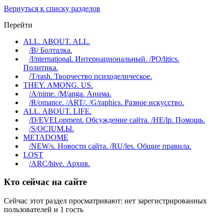
Вернуться к списку разделов
Перейти
ALL. ABOUT. ALL.
/B/ Болталка.
/I/nternational. Интернациональный. /PO/litics.
Политика.
/T/rash. Творчество психоделическое.
THEY. AMONG. US.
/A/nime. /M/anga. Анима.
/R/omance. /ART/. /G/raphics. Разное искусство.
ALL. ABOUT. LIFE.
/D/EVELopment. Обсуждение сайта. /HE/lp. Помощь.
/S/OCIUM.Ы.
METADOME
/NEW/s. Новости сайта. /RU/les. Общие правила.
LOST
/ARC/hive. Архив.
Кто сейчас на сайте
Сейчас этот раздел просматривают: нет зарегистрированных
пользователей и 1 гость