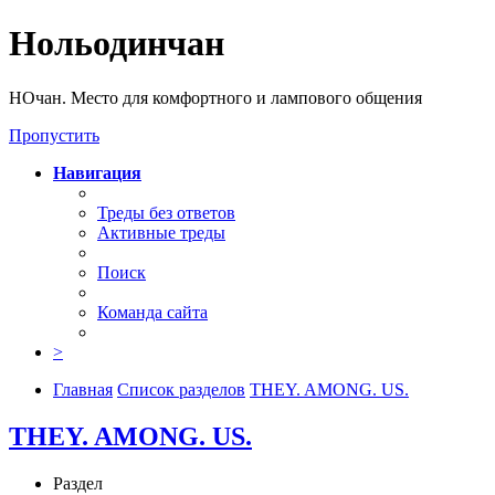
Нольодинчан
НОчан. Место для комфортного и лампового общения
Пропустить
Навигация
Треды без ответов
Активные треды
Поиск
Команда сайта
>
Главная
Список разделов
THEY. AMONG. US.
THEY. AMONG. US.
Раздел