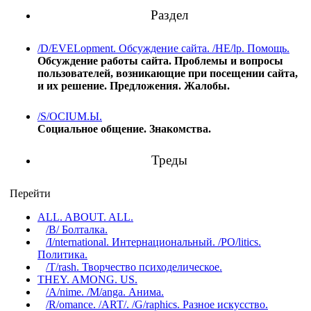
Раздел
/D/EVELopment. Обсуждение сайта. /HE/lp. Помощь.
Обсуждение работы сайта. Проблемы и вопросы
пользователей, возникающие при посещении сайта,
и их решение. Предложения. Жалобы.
/S/OCIUM.Ы.
Социальное общение. Знакомства.
Треды
Перейти
ALL. ABOUT. ALL.
/B/ Болталка.
/I/nternational. Интернациональный. /PO/litics.
Политика.
/T/rash. Творчество психоделическое.
THEY. AMONG. US.
/A/nime. /M/anga. Анима.
/R/omance. /ART/. /G/raphics. Разное искусство.