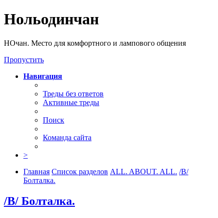
Нольодинчан
НОчан. Место для комфортного и лампового общения
Пропустить
Навигация
Треды без ответов
Активные треды
Поиск
Команда сайта
>
Главная
Список разделов
ALL. ABOUT. ALL.
/B/
Болталка.
/B/ Болталка.