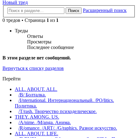
Новый тред
Расширенный поиск
Поиск
0 тредов • Страница
1
из
1
Треды
Ответы
Просмотры
Последнее сообщение
В этом разделе нет сообщений.
Вернуться к списку разделов
Перейти
ALL. ABOUT. ALL.
/B/ Болталка.
/I/nternational. Интернациональный. /PO/litics.
Политика.
/T/rash. Творчество психоделическое.
THEY. AMONG. US.
/A/nime. /M/anga. Анима.
/R/omance. /ART/. /G/raphics. Разное искусство.
ALL. ABOUT. LIFE.