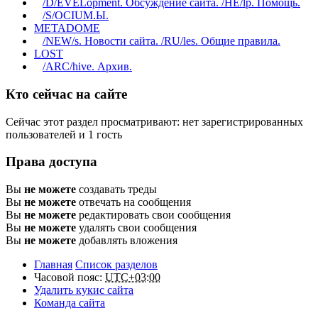
/D/EVELopment. Обсуждение сайта. /HE/lp. Помощь.
/S/OCIUM.Ы.
METADOME
/NEW/s. Новости сайта. /RU/les. Общие правила.
LOST
/ARC/hive. Архив.
Кто сейчас на сайте
Сейчас этот раздел просматривают: нет зарегистрированных
пользователей и 1 гость
Права доступа
Вы
не можете
создавать треды
Вы
не можете
отвечать на сообщения
Вы
не можете
редактировать свои сообщения
Вы
не можете
удалять свои сообщения
Вы
не можете
добавлять вложения
Главная
Список разделов
Часовой пояс:
UTC+03:00
Удалить кукис сайта
Команда сайта