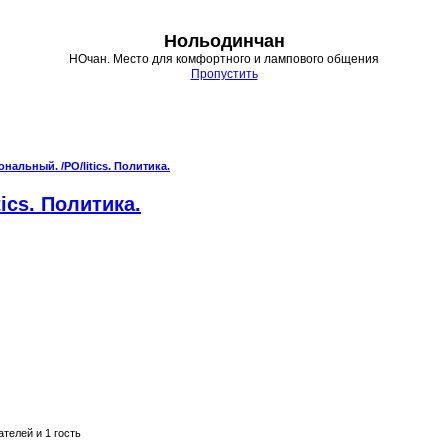
Нольодинчан
НОчан. Место для комфортного и лампового общения
Пропустить
иональный. /PO/litics. Политика.
tics. Политика.
телей и 1 гость