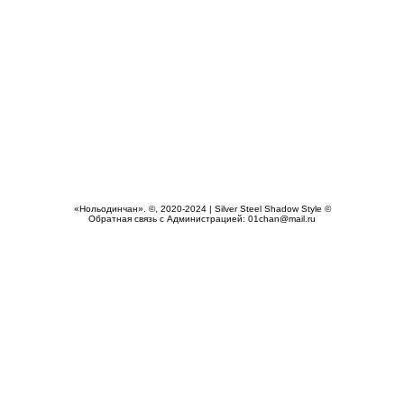
«Нольодинчан». ©, 2020-2024 | Silver Steel Shadow Style ©
Обратная связь с Администрацией: 01chan@mail.ru