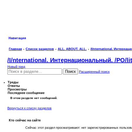
Навигация
Главная
Список разделов
ALL. ABOUT. ALL.
/I/nternational. Интернац
/I/nternational. Интернациональный. /PO/li
Новый тред
Поиск
Расширенный поиск
Треды
Ответы
Просмотры
Последнее сообщение
В этом разделе нет сообщений.
Вернуться к списку разделов
Кто сейчас на сайте
Сейчас этот раздел просматривают: нет зарегистрированных пользова