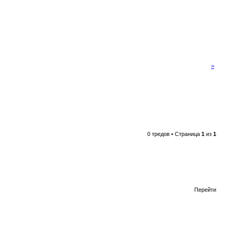
>
0 тредов • Страница
1
из
1
Перейти