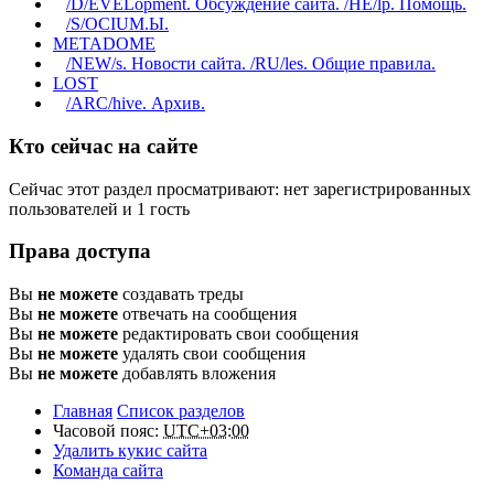
/D/EVELopment. Обсуждение сайта. /HE/lp. Помощь.
/S/OCIUM.Ы.
METADOME
/NEW/s. Новости сайта. /RU/les. Общие правила.
LOST
/ARC/hive. Архив.
Кто сейчас на сайте
Сейчас этот раздел просматривают: нет зарегистрированных
пользователей и 1 гость
Права доступа
Вы
не можете
создавать треды
Вы
не можете
отвечать на сообщения
Вы
не можете
редактировать свои сообщения
Вы
не можете
удалять свои сообщения
Вы
не можете
добавлять вложения
Главная
Список разделов
Часовой пояс:
UTC+03:00
Удалить кукис сайта
Команда сайта