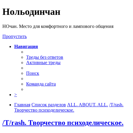
Нольодинчан
НОчан. Место для комфортного и лампового общения
Пропустить
Навигация
Треды без ответов
Активные треды
Поиск
Команда сайта
>
Главная
Список разделов
ALL. ABOUT. ALL.
/T/rash.
Творчество психоделическое.
/T/rash. Творчество психоделическое.