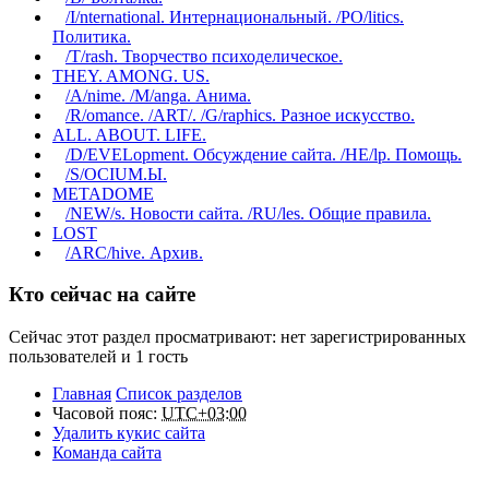
/I/nternational. Интернациональный. /PO/litics.
Политика.
/T/rash. Творчество психоделическое.
THEY. AMONG. US.
/A/nime. /M/anga. Анима.
/R/omance. /ART/. /G/raphics. Разное искусство.
ALL. ABOUT. LIFE.
/D/EVELopment. Обсуждение сайта. /HE/lp. Помощь.
/S/OCIUM.Ы.
METADOME
/NEW/s. Новости сайта. /RU/les. Общие правила.
LOST
/ARC/hive. Архив.
Кто сейчас на сайте
Сейчас этот раздел просматривают: нет зарегистрированных
пользователей и 1 гость
Главная
Список разделов
Часовой пояс:
UTC+03:00
Удалить кукис сайта
Команда сайта