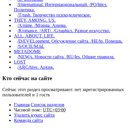
/I/nternational. Интернациональный. /PO/litics.
Политика.
/T/rash. Творчество психоделическое.
THEY. AMONG. US.
/A/nime. /M/anga. Анима.
/R/omance. /ART/. /G/raphics. Разное искусство.
ALL. ABOUT. LIFE.
/D/EVELopment. Обсуждение сайта. /HE/lp. Помощь.
/S/OCIUM.Ы.
METADOME
/NEW/s. Новости сайта. /RU/les. Общие правила.
LOST
/ARC/hive. Архив.
Кто сейчас на сайте
Сейчас этот раздел просматривают: нет зарегистрированных
пользователей и 1 гость
Главная
Список разделов
Часовой пояс:
UTC+03:00
Удалить кукис сайта
Команда сайта