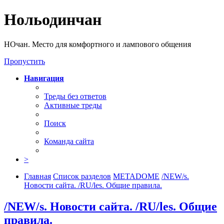
Нольодинчан
НОчан. Место для комфортного и лампового общения
Пропустить
Навигация
Треды без ответов
Активные треды
Поиск
Команда сайта
>
Главная
Список разделов
METADOME
/NEW/s.
Новости сайта. /RU/les. Общие правила.
/NEW/s. Новости сайта. /RU/les. Общие
правила.