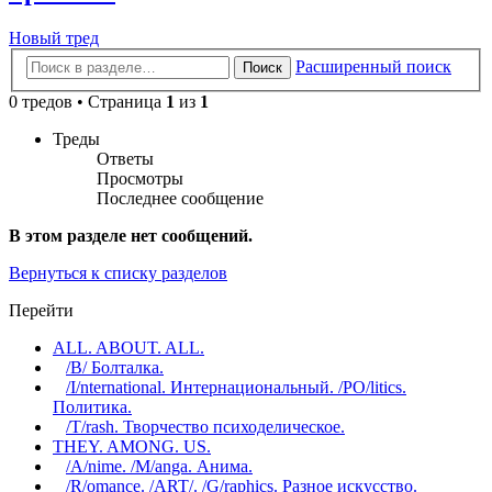
Новый тред
Расширенный поиск
Поиск
0 тредов • Страница
1
из
1
Треды
Ответы
Просмотры
Последнее сообщение
В этом разделе нет сообщений.
Вернуться к списку разделов
Перейти
ALL. ABOUT. ALL.
/B/ Болталка.
/I/nternational. Интернациональный. /PO/litics.
Политика.
/T/rash. Творчество психоделическое.
THEY. AMONG. US.
/A/nime. /M/anga. Анима.
/R/omance. /ART/. /G/raphics. Разное искусство.