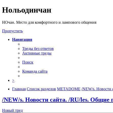
Нольодинчан
НОчан. Место для комфортного и лампового общения
Пропустить
Навигация
Треды без ответов
Активные треды
Поиск
Команда сайта
>
Главная
Список разделов
METADOME
/NEW/s. Новости с
/NEW/s. Новости сайта. /RU/les. Общие 
Новый тред