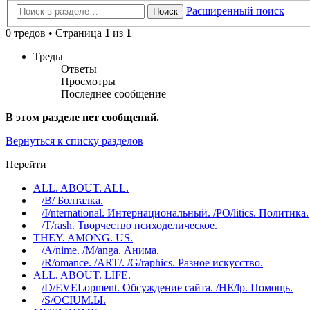
Расширенный поиск
Поиск
0 тредов • Страница
1
из
1
Треды
Ответы
Просмотры
Последнее сообщение
В этом разделе нет сообщений.
Вернуться к списку разделов
Перейти
ALL. ABOUT. ALL.
/B/ Болталка.
/I/nternational. Интернациональный. /PO/litics. Политика.
/T/rash. Творчество психоделическое.
THEY. AMONG. US.
/A/nime. /M/anga. Анима.
/R/omance. /ART/. /G/raphics. Разное искусство.
ALL. ABOUT. LIFE.
/D/EVELopment. Обсуждение сайта. /HE/lp. Помощь.
/S/OCIUM.Ы.