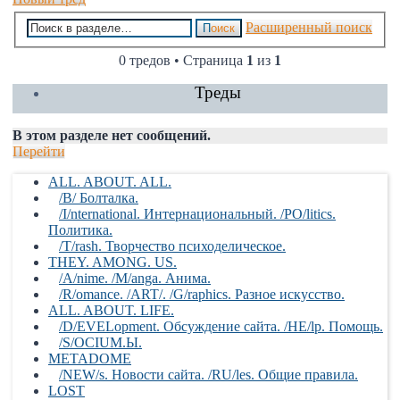
Расширенный поиск
Поиск
0 тредов • Страница
1
из
1
Треды
В этом разделе нет сообщений.
Перейти
ALL. ABOUT. ALL.
/B/ Болталка.
/I/nternational. Интернациональный. /PO/litics.
Политика.
/T/rash. Творчество психоделическое.
THEY. AMONG. US.
/A/nime. /M/anga. Анима.
/R/omance. /ART/. /G/raphics. Разное искусство.
ALL. ABOUT. LIFE.
/D/EVELopment. Обсуждение сайта. /HE/lp. Помощь.
/S/OCIUM.Ы.
METADOME
/NEW/s. Новости сайта. /RU/les. Общие правила.
LOST