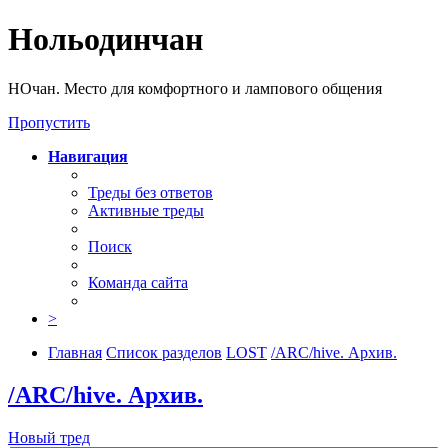
Нольодинчан
НОчан. Место для комфортного и лампового общения
Пропустить
Навигация
Треды без ответов
Активные треды
Поиск
Команда сайта
>
Главная
Список разделов
LOST
/ARC/hive. Архив.
/ARC/hive. Архив.
Новый тред