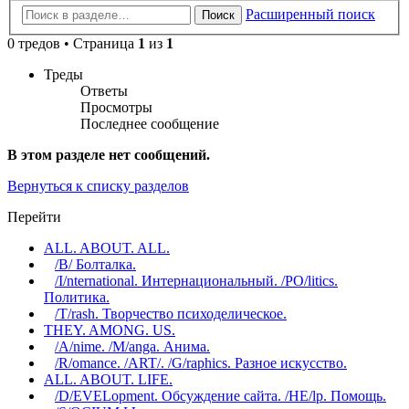
Расширенный поиск
Поиск
0 тредов • Страница
1
из
1
Треды
Ответы
Просмотры
Последнее сообщение
В этом разделе нет сообщений.
Вернуться к списку разделов
Перейти
ALL. ABOUT. ALL.
/B/ Болталка.
/I/nternational. Интернациональный. /PO/litics.
Политика.
/T/rash. Творчество психоделическое.
THEY. AMONG. US.
/A/nime. /M/anga. Анима.
/R/omance. /ART/. /G/raphics. Разное искусство.
ALL. ABOUT. LIFE.
/D/EVELopment. Обсуждение сайта. /HE/lp. Помощь.